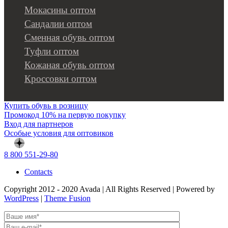
Мокасины оптом
Сандалии оптом
Сменная обувь оптом
Туфли оптом
Кожаная обувь оптом
Кроссовки оптом
Купить обувь в розницу
Промокод 10% на первую покупку
Вход для партнеров
Особые условия для оптовиков
8 800 551-29-80
Contacts
Copyright 2012 - 2020 Avada | All Rights Reserved | Powered by
WordPress
|
Theme Fusion