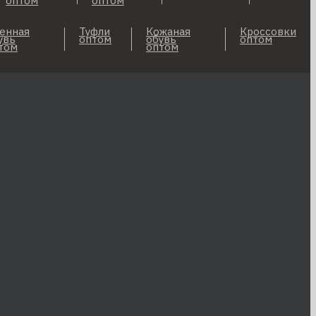
оптом
оптом
енная
Туфли
Кожаная
Кроссовки
увь
оптом
обувь
оптом
том
оптом