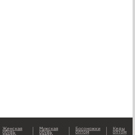
Женская
Мужская
Босоножки
Кеды
обувь
обувь
оптом
оптом