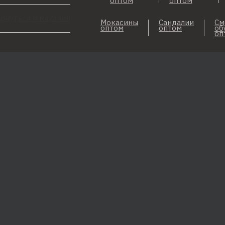
оптом
оптом
рнуться в магазин
Мокасины
Сандалии
См
оптом
оптом
об
оп